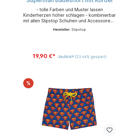
Superman Badeshort mit Kordel
- tolle Farben und Muster lassen
Kinderherzen höher schlagen - kombinierbar
mit allen Slipstop Schuhen und Accessoires -
leicht, flexibel und sehr bequem - aus
Hersteller:
Slipstop
schnelltrocknendem 100 % Polyester -
Sonnenschutzfaktor 50+
19,90 €*
26,00 €*
(23.46% gespart)
%