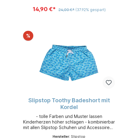
14,90 €*
24,00 €*
(37.92% gespart)
%
Slipstop Toothy Badeshort mit
Kordel
- tolle Farben und Muster lassen
Kinderherzen höher schlagen - kombinierbar
mit allen Slipstop Schuhen und Accessoires -
leicht, flexibel und sehr bequem - aus
Hersteller:
Slipstop