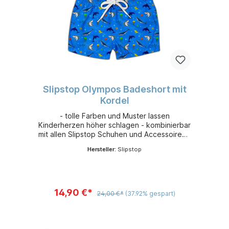
Slipstop Olympos Badeshort mit
Kordel
- tolle Farben und Muster lassen
Kinderherzen höher schlagen - kombinierbar
mit allen Slipstop Schuhen und Accessoires -
leicht, flexibel und sehr bequem - aus
Hersteller:
Slipstop
schnelltrocknendem 100 % Polyester -
Sonnenschutzfaktor 50+
14,90 €*
24,00 €*
(37.92% gespart)