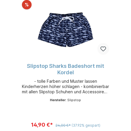
%
Slipstop Sharks Badeshort mit
Kordel
- tolle Farben und Muster lassen
Kinderherzen höher schlagen - kombinierbar
mit allen Slipstop Schuhen und Accessoires -
leicht, flexibel und sehr bequem - aus
Hersteller:
Slipstop
schnelltrocknendem 100 % Polyester -
Sonnenschutzfaktor 50+
14,90 €*
24,00 €*
(37.92% gespart)