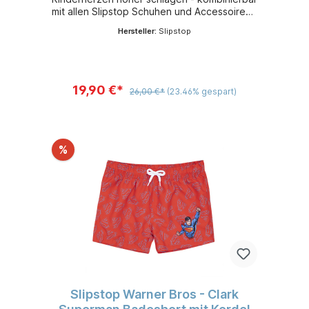
mit allen Slipstop Schuhen und Accessoires -
leicht, flexibel und sehr bequem - aus
Hersteller:
Slipstop
schnelltrocknendem 100 % Polyester -
Sonnenschutzfaktor 50+
19,90 €*
26,00 €*
(23.46% gespart)
%
Slipstop Warner Bros - Clark