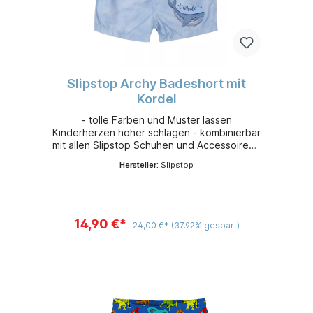
Slipstop Archy Badeshort mit
Kordel
- tolle Farben und Muster lassen
Kinderherzen höher schlagen - kombinierbar
mit allen Slipstop Schuhen und Accessoires -
leicht, flexibel und sehr bequem - aus
Hersteller:
Slipstop
schnelltrocknendem 100 % Polyester -
Sonnenschutzfaktor 50+
14,90 €*
24,00 €*
(37.92% gespart)