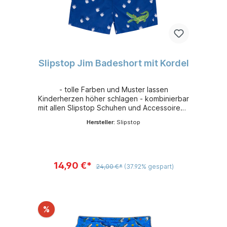
Slipstop Jim Badeshort mit Kordel
- tolle Farben und Muster lassen
Kinderherzen höher schlagen - kombinierbar
mit allen Slipstop Schuhen und Accessoires -
leicht, flexibel und sehr bequem - aus
Hersteller:
Slipstop
schnelltrocknendem 100 % Polyester -
Sonnenschutzfaktor 50+
14,90 €*
24,00 €*
(37.92% gespart)
%