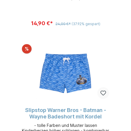
schnelltrocknendem 100 % Polyester -
Sonnenschutzfaktor 50+
14,90 €*
24,00 €*
(37.92% gespart)
%
Slipstop Warner Bros - Batman -
Wayne Badeshort mit Kordel
- tolle Farben und Muster lassen
Kinderherzen höher schlagen - kombinierbar