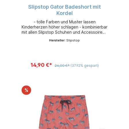
Slipstop Gator Badeshort mit
Kordel
- tolle Farben und Muster lassen
Kinderherzen höher schlagen - kombinierbar
mit allen Slipstop Schuhen und Accessoires -
leicht, flexibel und sehr bequem - aus
Hersteller:
Slipstop
schnelltrocknendem 100 % Polyester -
Sonnenschutzfaktor 50+
14,90 €*
24,00 €*
(37.92% gespart)
%