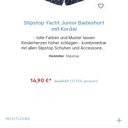
Slipstop Yacht Junior Badeshort
mit Kordel
- tolle Farben und Muster lassen
Kinderherzen höher schlagen - kombinierbar
mit allen Slipstop Schuhen und Accessoires -
leicht, flexibel und sehr bequem - aus
Hersteller:
Slipstop
schnelltrocknendem 100 % Polyester -
Sonnenschutzfaktor 50+
14,90 €*
24,00 €*
(37.92% gespart)
RECHTLICHES