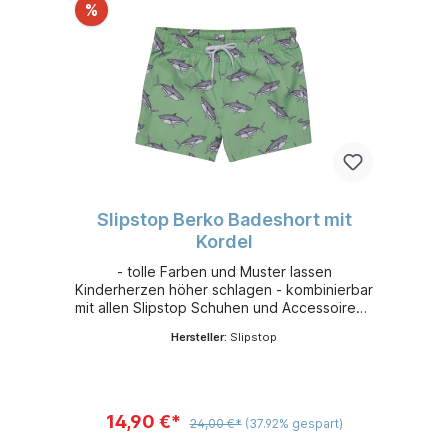
%
Slipstop Berko Badeshort mit
Kordel
- tolle Farben und Muster lassen
Kinderherzen höher schlagen - kombinierbar
mit allen Slipstop Schuhen und Accessoires -
leicht, flexibel und sehr bequem - aus
Hersteller:
Slipstop
schnelltrocknendem 100 % Polyester -
Sonnenschutzfaktor 50+
14,90 €*
24,00 €*
(37.92% gespart)