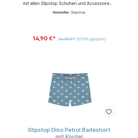
mit allen Slipstop Schuhen und Accessoires -
leicht, flexibel und sehr bequem - aus
Hersteller:
Slipstop
schnelltrocknendem 100 % Polyester -
Sonnenschutzfaktor 50+
14,90 €*
24,00 €*
(37.92% gespart)
Slipstop Dino Petrol Badeshort
mit Kordel