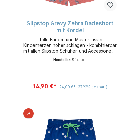
Slipstop Grevy Zebra Badeshort
mit Kordel
- tolle Farben und Muster lassen
Kinderherzen höher schlagen - kombinierbar
mit allen Slipstop Schuhen und Accessoires -
leicht, flexibel und sehr bequem - aus
Hersteller:
Slipstop
schnelltrocknendem 100 % Polyester -
Sonnenschutzfaktor 50+
14,90 €*
24,00 €*
(37.92% gespart)
%