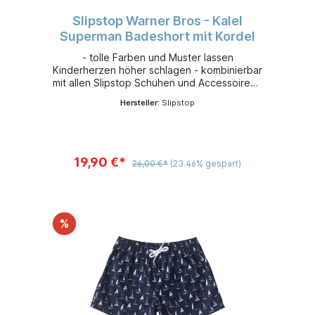
Slipstop Warner Bros - Kalel
Superman Badeshort mit Kordel
- tolle Farben und Muster lassen
Kinderherzen höher schlagen - kombinierbar
mit allen Slipstop Schuhen und Accessoires -
leicht, flexibel und sehr bequem - aus
Hersteller:
Slipstop
schnelltrocknendem 100 % Polyester -
Sonnenschutzfaktor 50+
19,90 €*
26,00 €*
(23.46% gespart)
%