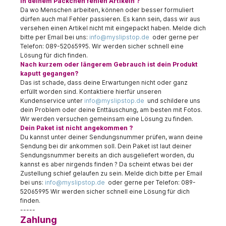
In deinem Päckchen fehlen Artikeln ?
Da wo Menschen arbeiten, können oder besser formuliert
dürfen auch mal Fehler passieren. Es kann sein, dass wir aus
versehen einen Artikel nicht mit eingepackt haben. Melde dich
bitte per Email bei uns:
info@myslipstop.de
oder gerne per
Telefon: 089-52065995. Wir werden sicher schnell eine
Lösung für dich finden.
Nach kurzem oder längerem Gebrauch ist dein Produkt
kaputt gegangen?
Das ist schade, dass deine Erwartungen nicht oder ganz
erfüllt worden sind. Kontaktiere hierfür unseren
Kundenservice unter
info@myslipstop.de
und schildere uns
dein Problem oder deine Enttäuschung, am besten mit Fotos.
Wir werden versuchen gemeinsam eine Lösung zu finden.
Dein Paket ist nicht angekommen ?
Du kannst unter deiner Sendungsnummer prüfen, wann deine
Sendung bei dir ankommen soll. Dein Paket ist laut deiner
Sendungsnummer bereits an dich ausgeliefert worden, du
kannst es aber nirgends finden ? Da scheint etwas bei der
Zustellung schief gelaufen zu sein. Melde dich bitte per Email
bei uns:
info@myslipstop.de
oder gerne per Telefon: 089-
52065995 Wir werden sicher schnell eine Lösung für dich
finden.
-----
Zahlung