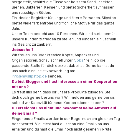
hergestellt, schützt die Füsse vor heissem Sand, Insekten,
Bienen, Bakterien, Keimen und bietet Sicherheit auf nassen
und rutschigen Böden.
Ein idealer Begleiter für junge und ältere Personen. Slipstop
bietet viele farbenfrohe und fröhliche Motive für das ganze
Jahr.
Unser Team besteht aus 10 Personen. Wir sind stets bemüht
unsere Kunden zufrieden zu stellen und Kindern ein Lächeln
ins Gesicht zu zaubern.
Jobsuche ?
Wir freuen uns über kreative Köpfe, Anpacker und
Organisatoren. Schau schnell unter "
Jobs
" rein, ob die
passende Stelle für dich derzeit dabei ist. Gerne kannst du
uns auch eine Initiativbewerbung an:
info@myslipstop.de
senden.
Du bist Blogger und hast Interesse an einer Kooperation
mit uns ?
Es freut uns sehr, dass dir unsere Produkte zusagen. Stell
dich doch gerne bei uns vor ? Wir melden uns gerne bei dir,
sobald wir Kapazität für neue Kooperationen haben ?
Du erreichst uns nicht und bekommst keine Antwort auf
deine Email ?
Eingehende Emails werden in der Regel noch am gleichen Tag
beantwortet. Vielleicht hast du schon eine Email von uns
erhalten und du hast die Email noch nicht gesehen ? Prüfe