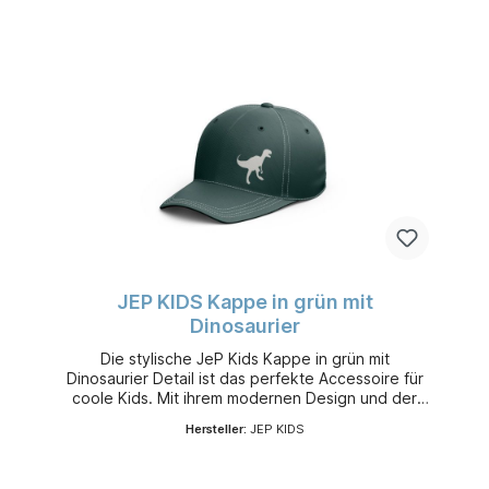
Tragekomfort.Ob auf dem Spielplatz, im Urlaub
oder im Alltag – die JeP Kids Cap ist ein echter
Hingucker und ergänzt jedes Outfit
perfekt.Produktdetails:• Trendige Kinderkappe in
Navy Blau• Cooles Smiley-Design auf der
Vorderseite• Verstellbarer Verschluss für optimale
Passform• Leichtes und angenehmes Material•
Ideal für Alltag, Freizeit und Urlaub• Stylisches
Accessoire für Jungen und MädchenMaterial:100
% BaumwollePflegehinweis:Handwäsche
empfohlen.
JEP KIDS Kappe in grün mit
Dinosaurier
Die stylische JeP Kids Kappe in grün mit
Dinosaurier Detail ist das perfekte Accessoire für
coole Kids. Mit ihrem modernen Design und der
trendigen Farbe lässt sich die Cap vielseitig
Hersteller:
JEP KIDS
kombinieren und sorgt gleichzeitig für optimalen
Schutz an sonnigen Tagen.Der fröhliche Smiley
auf der Vorderseite verleiht der Kappe einen