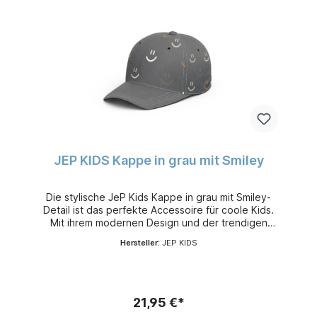
JEP KIDS Kappe in grau mit Smiley
Die stylische JeP Kids Kappe in grau mit Smiley-
Detail ist das perfekte Accessoire für coole Kids.
Mit ihrem modernen Design und der trendigen
Farbe lässt sich die Cap vielseitig kombinieren und
Hersteller:
JEP KIDS
sorgt gleichzeitig für optimalen Schutz an
sonnigen Tagen.Der fröhliche Smiley auf der
Vorderseite verleiht der Kappe einen lässigen und
kindgerechten Look. Dank des verstellbaren
Verschlusses passt sich die Cap bequem an die
21,95 €*
Kopfgröße an und bietet einen angenehmen