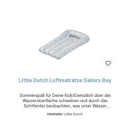
Little Dutch Luftmatratze Sailors Bay
Sommerspaß für Deine Kids!Gemütlich über die
Wasseroberfläche schweben und durch das
Sichtfenter beobachten, was unter Wasser
passiert - die aufblasbare Luftmatratze von Little
Hersteller:
Little Dutch
Dutch sorgt für Urlaubsstimmung im eigenen
Garten.Altersempfehlung: ab 3 JahrenLänge: ca.
67 cmMaterial: KunststoffKollektion: Sailors Bay