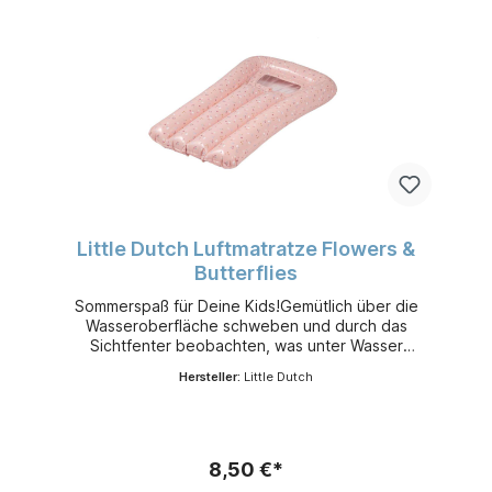
Little Dutch Luftmatratze Flowers &
Butterflies
Sommerspaß für Deine Kids!Gemütlich über die
Wasseroberfläche schweben und durch das
Sichtfenter beobachten, was unter Wasser
passiert - die aufblasbare Luftmatratze von Little
Hersteller:
Little Dutch
Dutch sorgt für Urlaubsstimmung im eigenen
Garten.Altersempfehlung: ab 3 JahrenLänge: ca.
67 cmMaterial: KunststoffKollektion: Flowers &
Butterflies
8,50 €*