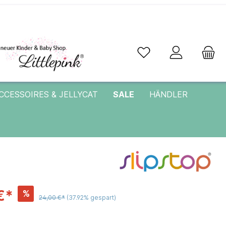
CCESSOIRES & JELLYCAT
SALE
HÄNDLER
€*
%
24,00 €*
(37.92% gespart)