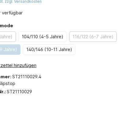
St. zzgl. Versandkosten
 verfügbar
emode
Jahre)
104/110 (4-5 Jahre)
116/122 (6-7 Jahre)
9 Jahre)
140/146 (10-11 Jahre)
zettel hinzufügen
mmer:
ST21110029.4
Slipstop
r.:
ST21110029