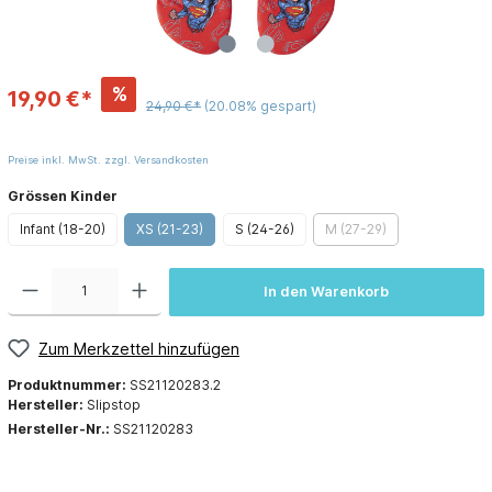
%
19,90 €*
24,90 €*
(20.08% gespart)
Preise inkl. MwSt. zzgl. Versandkosten
Grössen Kinder
Infant (18-20)
XS (21-23)
S (24-26)
M (27-29)
In den Warenkorb
Zum Merkzettel hinzufügen
Produktnummer:
SS21120283.2
Hersteller:
Slipstop
Hersteller-Nr.:
SS21120283