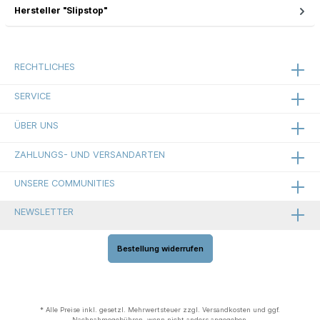
Hersteller "Slipstop"
RECHTLICHES
SERVICE
ÜBER UNS
ZAHLUNGS- UND VERSANDARTEN
UNSERE COMMUNITIES
NEWSLETTER
Bestellung widerrufen
* Alle Preise inkl. gesetzl. Mehrwertsteuer zzgl.
Versandkosten
und ggf.
Nachnahmegebühren, wenn nicht anders angegeben.