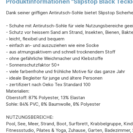
Produktinformationen "Slipstop Black Teckl
Dank seiner griffigen Antirutsch-Sohle bietet Slipstop Sicherh
- Schuhe mit Antirutsch-Sohle für viele Nutzungsbereiche gee
- Schutz vor heissem Sand am Strand, Insekten, Bienen, Bakt
- leicht, flexibel und bequem
- einfach an- und auszuziehen wie eine Socke
- aus atmungsaktivem und schnell trocknendem Stoff
- ohne gefährliche Weichmacher und Klebstoffe
- Sonnenschutzfaktor 50+
- viele farbenfrohe und fröhliche Motive für das ganze Jahr
- ideale Begleiter für junge und ältere Personen
- zertifiziert nach Oeko Tex Standard 100
Materialien:
Oberstoff: 87% Polyester, 13% Elastan
Sohle: 84% PVC, 8% Baumwolle, 8% Polyester
NUTZUNGSBEREICHE:
Pool, See, Meer, Strand, Boot, Surfbrett, Krabbelgruppe, Kinder
Fitnessstudio, Pilates & Yoga, Zuhause, Garten, Badezimmer,