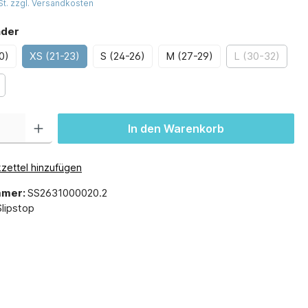
St. zzgl. Versandkosten
nder
0)
XS (21-23)
S (24-26)
M (27-29)
L (30-32)
In den Warenkorb
zettel hinzufügen
mmer:
SS2631000020.2
Slipstop