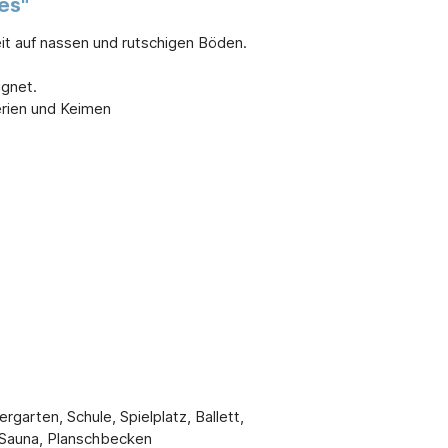
es"
eit auf nassen und rutschigen Böden.
ignet.
erien und Keimen
garten, Schule, Spielplatz, Ballett,
 Sauna, Planschbecken