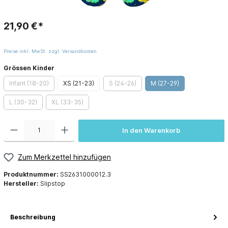
21,90 €*
Preise inkl. MwSt. zzgl. Versandkosten
Grössen Kinder
Infant (18-20)
XS (21-23)
S (24-26)
M (27-29)
L (30-32)
XL (33-35)
In den Warenkorb
Zum Merkzettel hinzufügen
Produktnummer:
SS2631000012.3
Hersteller:
Slipstop
Beschreibung