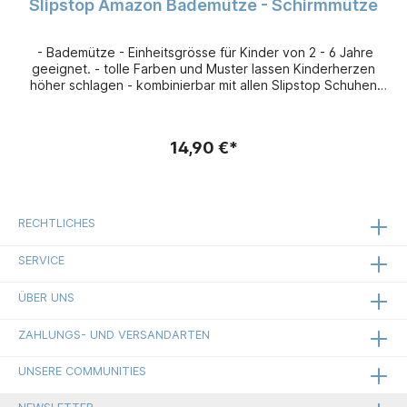
Slipstop Amazon Bademütze - Schirmmütze
- Bademütze - Einheitsgrösse für Kinder von 2 - 6 Jahre
geeignet. - tolle Farben und Muster lassen Kinderherzen
höher schlagen - kombinierbar mit allen Slipstop Schuhen
und Accessoires - leicht, flexibel und sehr bequem - aus
schnelltrocknendem 91 % Polyamid und 9 % Elasthan -
Sonnenschutzfaktor 50+
14,90 €*
RECHTLICHES
SERVICE
ÜBER UNS
ZAHLUNGS- UND VERSANDARTEN
UNSERE COMMUNITIES