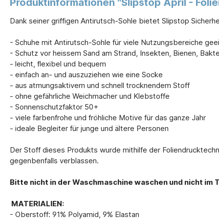
Produktinformationen "Slipstop April - Fol
Dank seiner griffigen Antirutsch-Sohle bietet Slipstop Sicher
- Schuhe mit Antirutsch-Sohle für viele Nutzungsbereiche gee
- Schutz vor heissem Sand am Strand, Insekten, Bienen, Bakt
- leicht, flexibel und bequem
- einfach an- und auszuziehen wie eine Socke
- aus atmungsaktivem und schnell trocknendem Stoff
- ohne gefährliche Weichmacher und Klebstoffe
- Sonnenschutzfaktor 50+
- viele farbenfrohe und fröhliche Motive für das ganze Jahr
- ideale Begleiter für junge und ältere Personen
Der Stoff dieses Produkts wurde mithilfe der Foliendrucktech
gegenbenfalls verblassen.
Bitte nicht in der Waschmaschine waschen und nicht im 
MATERIALIEN:
- Oberstoff: 91% Polyamid, 9% Elastan