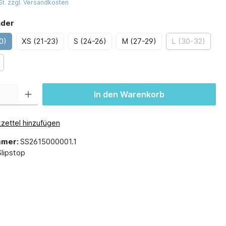
St. zzgl. Versandkosten
nder
0)
XS (21-23)
S (24-26)
M (27-29)
L (30-32)
In den Warenkorb
zettel hinzufügen
mmer:
SS2615000001.1
Slipstop