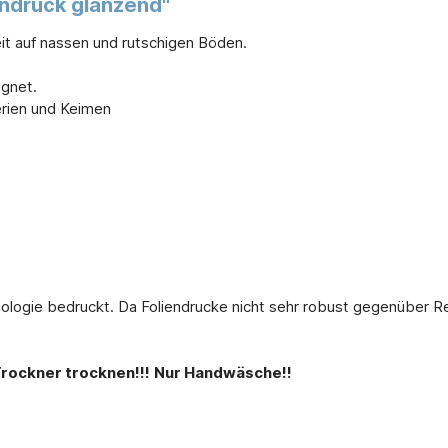
iendruck glänzend"
heit auf nassen und rutschigen Böden.
ignet.
erien und Keimen
nologie bedruckt. Da Foliendrucke nicht sehr robust gegenüber Re
Trockner trocknen!!!
Nur Handwäsche!!