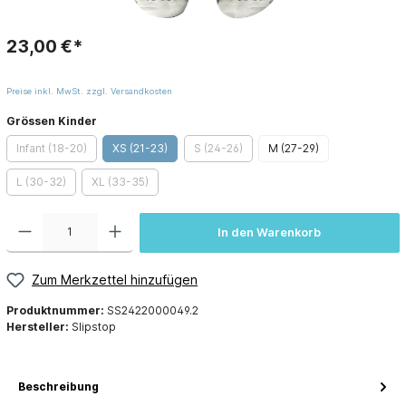
23,00 €*
Preise inkl. MwSt. zzgl. Versandkosten
Grössen Kinder
Infant (18-20)
XS (21-23)
S (24-26)
M (27-29)
L (30-32)
XL (33-35)
In den Warenkorb
Zum Merkzettel hinzufügen
Produktnummer:
SS2422000049.2
Hersteller:
Slipstop
Beschreibung