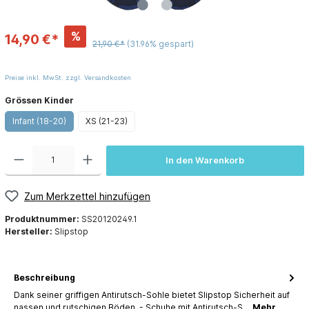
%
14,90 €*
21,90 €*
(31.96% gespart)
Preise inkl. MwSt. zzgl. Versandkosten
Grössen Kinder
Infant (18-20)
XS (21-23)
In den Warenkorb
Zum Merkzettel hinzufügen
Produktnummer:
SS20120249.1
Hersteller:
Slipstop
Beschreibung
Dank seiner griffigen Antirutsch-Sohle bietet Slipstop Sicherheit auf
nassen und rutschigen Böden. - Schuhe mit Antirutsch-S…
Mehr