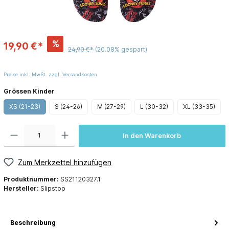
%
19,90 €*
24,90 €*
(20.08% gespart)
Preise inkl. MwSt. zzgl. Versandkosten
Grössen Kinder
XS (21-23)
S (24-26)
M (27-29)
L (30-32)
XL (33-35)
In den Warenkorb
Zum Merkzettel hinzufügen
Produktnummer:
SS21120327.1
Hersteller:
Slipstop
Beschreibung