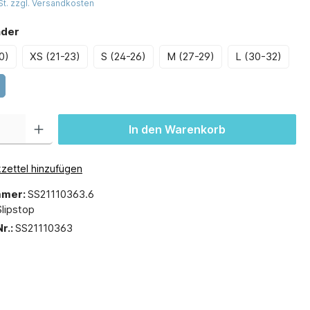
St. zzgl. Versandkosten
nder
0)
XS (21-23)
S (24-26)
M (27-29)
L (30-32)
In den Warenkorb
zettel hinzufügen
mmer:
SS21110363.6
Slipstop
r.:
SS21110363