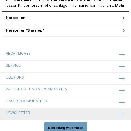
- umweltfreundlich und wiederverwendbar- tolle Farben und Muster
lassen Kinderherzen höher schlagen- kombinierbar mit allen…
Mehr
Hersteller
Hersteller "Slipstop"
RECHTLICHES
SERVICE
ÜBER UNS
ZAHLUNGS- UND VERSANDARTEN
UNSERE COMMUNITIES
NEWSLETTER
Bestellung widerrufen