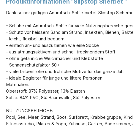
Produktinformationen "Slipstop Sherbet "
Dank seiner griffigen Antirutsch-Sohle bietet Slipstop Sicherh
- Schuhe mit Antirutsch-Sohle für viele Nutzungsbereiche gee
- Schutz vor heissem Sand am Strand, Insekten, Bienen, Bakt
- leicht, flexibel und bequem
- einfach an- und auszuziehen wie eine Socke
- aus atmungsaktivem und schnell trocknendem Stoff
- ohne gefährliche Weichmacher und Klebstoffe
- Sonnenschutzfaktor 50+
- viele farbenfrohe und fröhliche Motive für das ganze Jahr
- ideale Begleiter für junge und ältere Personen
Materialien:
Oberstoff: 87% Polyester, 13% Elastan
Sohle: 84% PVC, 8% Baumwolle, 8% Polyester
NUTZUNGSBEREICHE:
Pool, See, Meer, Strand, Boot, Surfbrett, Krabbelgruppe, Kinder
Fitnessstudio, Pilates & Yoga, Zuhause, Garten, Badezimmer,